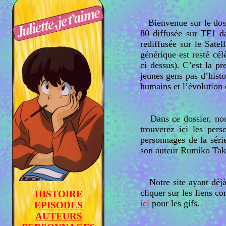
Bienvenue sur le
dos
80 diffusée sur TF1 d
rediffusée sur le Sat
générique est resté cél
ci dessus). C’est la pr
jeunes gens pas d’histo
humains et l’évolution d
Dans ce dossier, nou
trouverez ici les per
personnages de la série
son auteur Rumiko Tak
Notre site ayant déjà r
cliquer sur les liens c
HISTOIRE
ici
pour les gifs.
EPISODES
AUTEURS